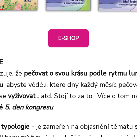
E-SHOP
E
azuje, že
pečovat o svou krásu podle rytmu lu
mu, abyste věděli, které dny každý měsíc pečo
 se
vyživovat
... atd. Stojí to za to.
Více o tom na
vé
5. den kongresu
typologie
- je zameřen na objasnění tématu
s