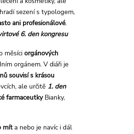
ečení a kosmetiky, ale
hradí
sezení s typologem,
asto ani
profesionálové
.
irtové 6. den kongresu
o měsíci
orgánových
dním orgánem. V diáři je
nů souvisí s krásou
vcích, ale určitě
1. den
cké farmaceutky
Bianky,
o mít
a nebo je navíc i dál