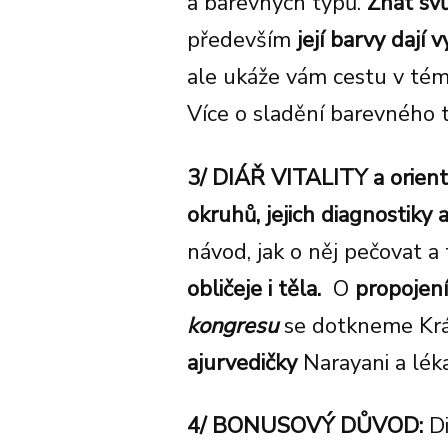
a barevných typů.
Znát sv
především
její barvy dají v
ale ukáže vám cestu
v tém
Více o sladění barevného 
3/ DIÁŘ VITALITY a orient
okruhů, jejich diagnostiky 
návod, jak o něj pečovat a 
obličeje i těla.
O
propojení
kongresu
se dotkneme Krásy
ajurvedičky
Narayani a lék
4/ BONUSOVÝ DŮVOD:
D