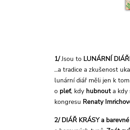
1/
Jsou to
LUNÁRNÍ DIÁŘ
...a tradice a zkušenost uk
lunární diář měli jen k to
o
pleť
, kdy
hubnout
a kdy
kongresu
Renaty Imricho
2/ DIÁŘ KRÁSY a barevné 