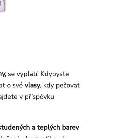
ny
,
se vyplatí. Kdybyste
vat o své
vlasy
, kdy pečovat
jdete v příspěvku
tudených a teplých barev