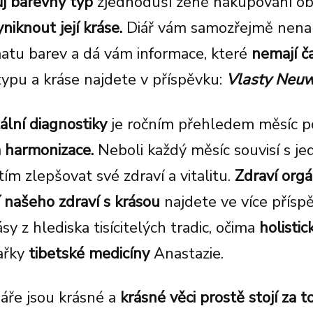
ůj barevný typ
zjednoduší ženě nakupování obl
yniknout její kráse.
Diář vám samozřejmě n
ena
atu barev a dá vám informace, které
nemají č
typu a kráse najdete v příspěvku:
Vlasty Neuw
ální diagnostiky
je ročním přehledem měsíc p
a harmonizace.
Neboli každý měsíc souvisí s je
tím zlepšovat své zdraví a vitalitu.
Zdraví orgá
 našeho zdraví s krásou
najdete ve více příspě
 z hlediska tisícitelých tradic, očima
holisti
ařky
tibetské medicíny
Anastazie.
iáře jsou krásné a
krásné věci prostě stojí za t