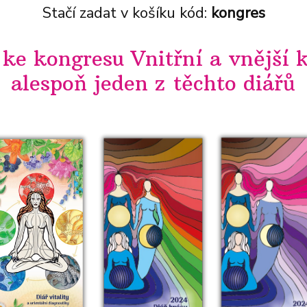
Stačí zadat v košíku kód:
kongres
ke kongresu Vnitřní a vnější 
alespoň jeden z těchto diářů