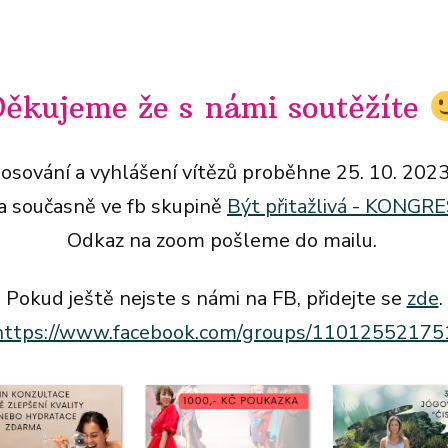
ěkujeme že s námi soutěžíte
losování a vyhlášení vítězů proběhne 25. 10. 2023
a současně ve fb skupině
Být přitažlivá - KONG
Odkaz na zoom pošleme do mailu.
Pokud ještě nejste s námi na FB, přidejte se
zde
.
https://www.facebook.com/groups/1101255217