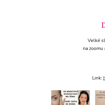
D
Velké s
na zoomu 
Link: