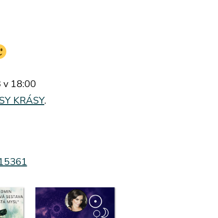
 v 18:00
RESY KRÁSY
.
515361