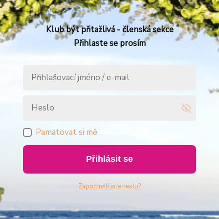
Klub být přitažlivá - členská sekce
Přihlaste se prosím
Pamatovat si mě
Přihlásit se
Zapomněli jste heslo?