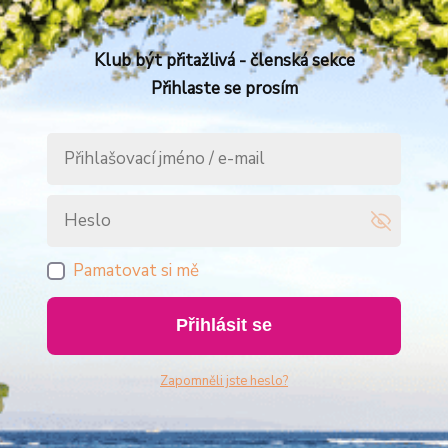
Klub být přitažlivá - členská sekce
Přihlaste se prosím
Pamatovat si mě
Přihlásit se
Zapomněli jste heslo?