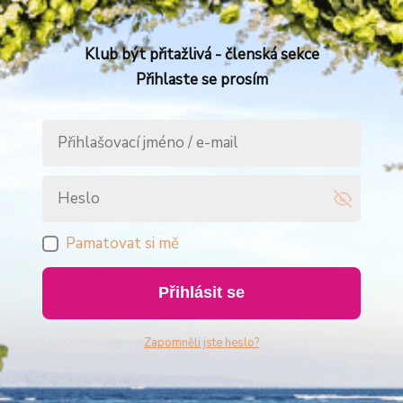
Klub být přitažlivá - členská sekce
Přihlaste se prosím
Pamatovat si mě
Přihlásit se
Zapomněli jste heslo?