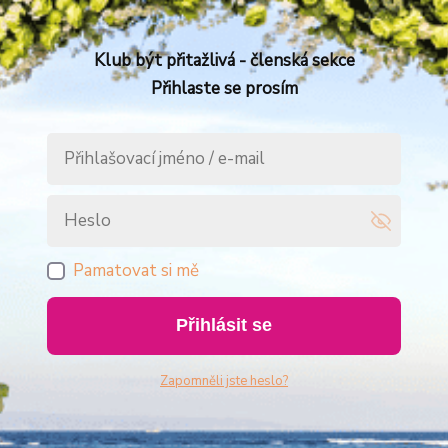
Klub být přitažlivá - členská sekce
Přihlaste se prosím
Pamatovat si mě
Přihlásit se
Zapomněli jste heslo?