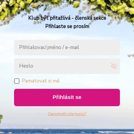
Klub být přitažlivá - členská sekce
Přihlaste se prosím
Pamatovat si mě
Přihlásit se
Zapomněli jste heslo?