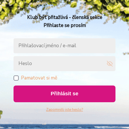
Klub být přitažlivá - členská sekce
Přihlaste se prosím
Pamatovat si mě
Přihlásit se
Zapomněli jste heslo?