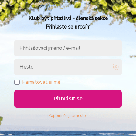
Klub být přitažlivá - členská sekce
Přihlaste se prosím
Pamatovat si mě
Přihlásit se
Zapomněli jste heslo?