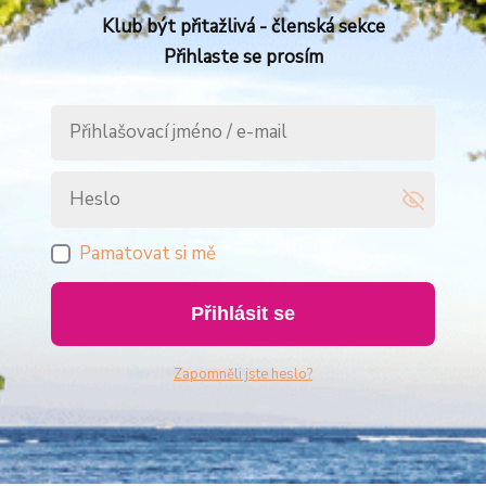
Klub být přitažlivá - členská sekce
Přihlaste se prosím
Pamatovat si mě
Přihlásit se
Zapomněli jste heslo?