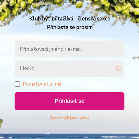
Klub být přitažlivá - členská sekce
Přihlaste se prosím
Pamatovat si mě
Přihlásit se
Zapomněli jste heslo?