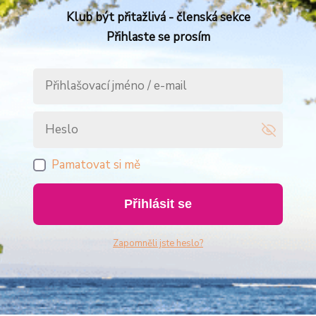
Klub být přitažlivá - členská sekce
Přihlaste se prosím
Pamatovat si mě
Přihlásit se
Zapomněli jste heslo?