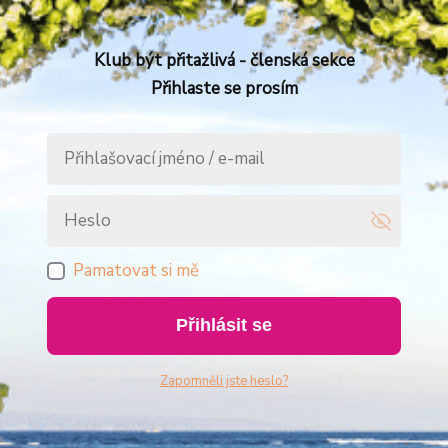
Klub být přitažlivá - členská sekce
Přihlaste se prosím
Pamatovat si mě
Přihlásit se
Zapomněli jste heslo?