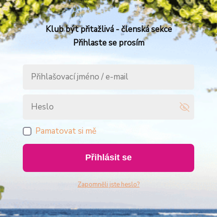
Klub být přitažlivá - členská sekce
Přihlaste se prosím
Pamatovat si mě
Přihlásit se
Zapomněli jste heslo?