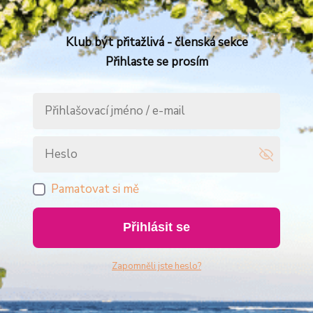
Klub být přitažlivá - členská sekce
Přihlaste se prosím
Pamatovat si mě
Přihlásit se
Zapomněli jste heslo?