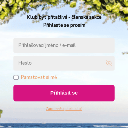
Klub být přitažlivá - členská sekce
Přihlaste se prosím
Pamatovat si mě
Přihlásit se
Zapomněli jste heslo?