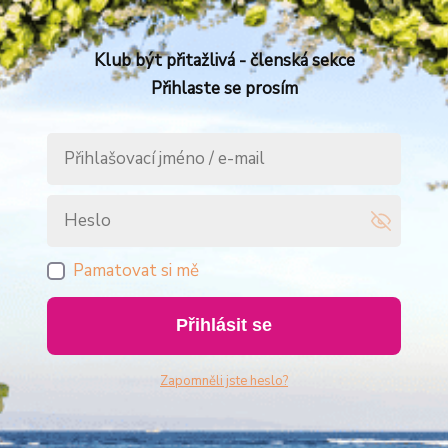
Klub být přitažlivá - členská sekce
Přihlaste se prosím
Pamatovat si mě
Přihlásit se
Zapomněli jste heslo?