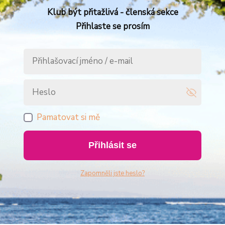
Klub být přitažlivá - členská sekce
Přihlaste se prosím
Pamatovat si mě
Přihlásit se
Zapomněli jste heslo?