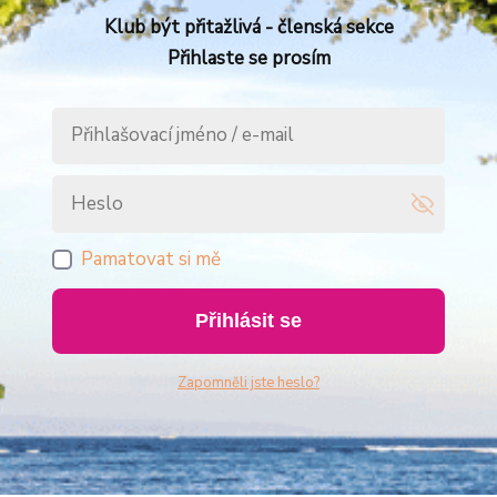
Klub být přitažlivá - členská sekce
Přihlaste se prosím
Pamatovat si mě
Přihlásit se
Zapomněli jste heslo?