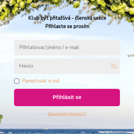
Klub být přitažlivá - členská sekce
Přihlaste se prosím
Pamatovat si mě
Přihlásit se
Zapomněli jste heslo?