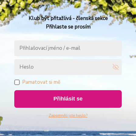
Klub být přitažlivá - členská sekce
Přihlaste se prosím
Pamatovat si mě
Přihlásit se
Zapomněli jste heslo?