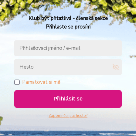
Klub být přitažlivá - členská sekce
Přihlaste se prosím
Pamatovat si mě
Přihlásit se
Zapomněli jste heslo?