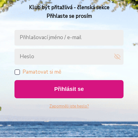
Klub být přitažlivá - členská sekce
Přihlaste se prosím
Pamatovat si mě
Přihlásit se
Zapomněli jste heslo?