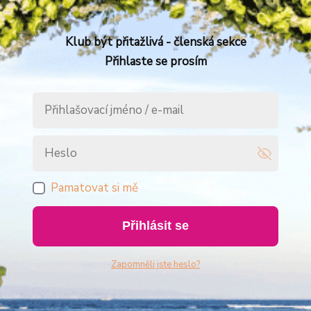
Klub být přitažlivá - členská sekce
Přihlaste se prosím
Pamatovat si mě
Přihlásit se
Zapomněli jste heslo?