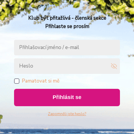
Klub být přitažlivá - členská sekce
Přihlaste se prosím
Pamatovat si mě
Přihlásit se
Zapomněli jste heslo?