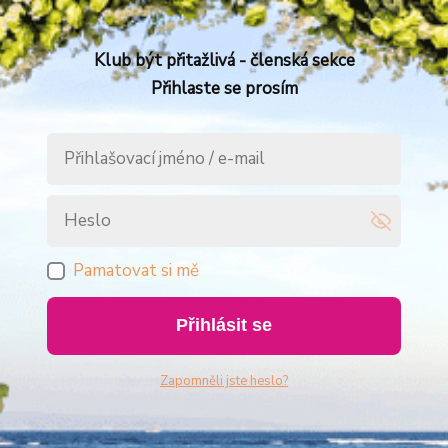
Klub být přitažlivá - členská sekce
Přihlaste se prosím
Pamatovat si mě
Přihlásit se
Zapomněli jste heslo?