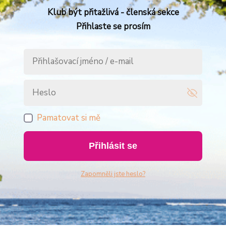
Klub být přitažlivá - členská sekce
Přihlaste se prosím
Pamatovat si mě
Přihlásit se
Zapomněli jste heslo?