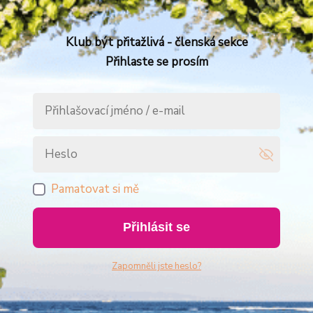
Klub být přitažlivá - členská sekce
Přihlaste se prosím
Pamatovat si mě
Přihlásit se
Zapomněli jste heslo?