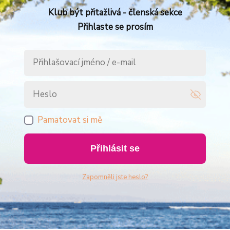
Klub být přitažlivá - členská sekce
Přihlaste se prosím
Pamatovat si mě
Přihlásit se
Zapomněli jste heslo?