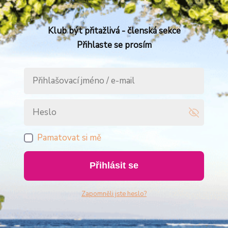
Klub být přitažlivá - členská sekce
Přihlaste se prosím
Pamatovat si mě
Přihlásit se
Zapomněli jste heslo?