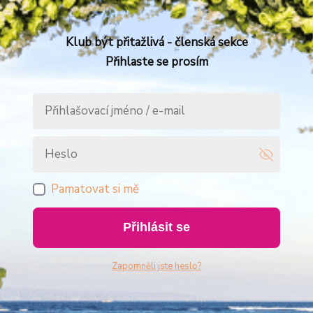
Klub být přitažlivá - členská sekce
Přihlaste se prosím
Pamatovat si mě
Přihlásit se
Zapomněli jste heslo?