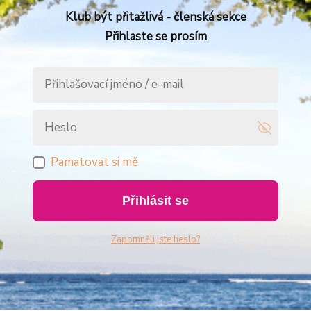
Klub být přitažlivá - členská sekce
Přihlaste se prosím
Pamatovat si mě
Přihlásit se
Zapomněli jste heslo?