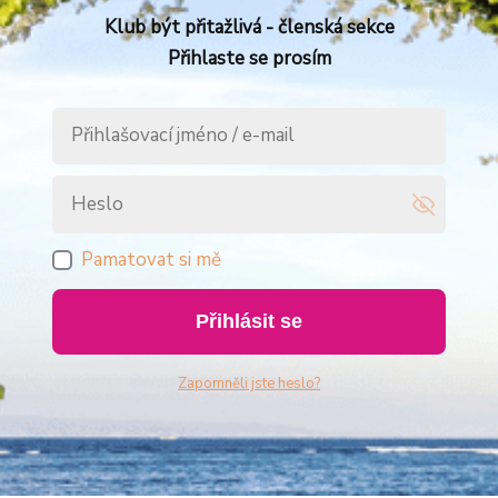
Klub být přitažlivá - členská sekce
Přihlaste se prosím
Pamatovat si mě
Přihlásit se
Zapomněli jste heslo?