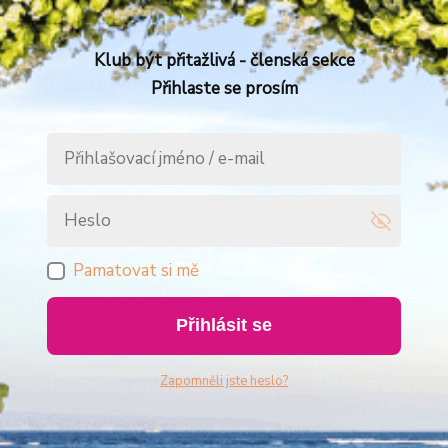
Klub být přitažlivá - členská sekce
Přihlaste se prosím
Pamatovat si mě
Přihlásit se
Zapomněli jste heslo?