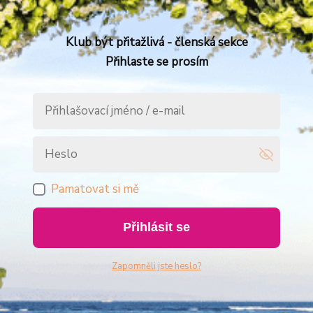
Klub být přitažlivá - členská sekce
Přihlaste se prosím
Pamatovat si mě
Přihlásit se
Zapomněli jste heslo?