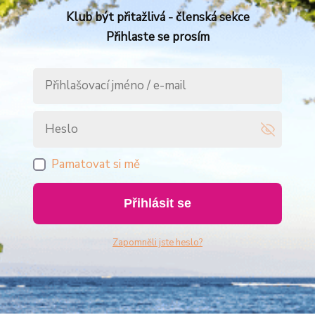
Klub být přitažlivá - členská sekce
Přihlaste se prosím
Pamatovat si mě
Přihlásit se
Zapomněli jste heslo?