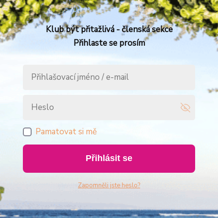
Klub být přitažlivá - členská sekce
Přihlaste se prosím
Pamatovat si mě
Přihlásit se
Zapomněli jste heslo?