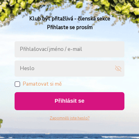
Klub být přitažlivá - členská sekce
Přihlaste se prosím
Pamatovat si mě
Přihlásit se
Zapomněli jste heslo?