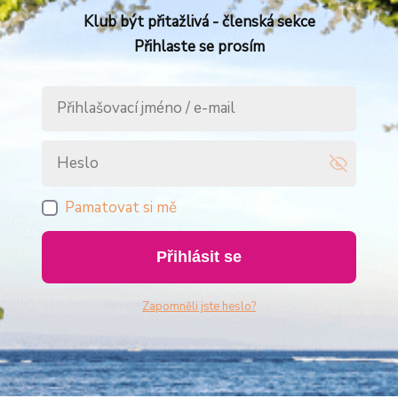
Klub být přitažlivá - členská sekce
Přihlaste se prosím
Pamatovat si mě
Přihlásit se
Zapomněli jste heslo?