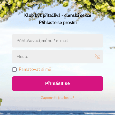
Klub být přitažlivá - členská sekce
Přihlaste se prosím
Pamatovat si mě
Přihlásit se
Zapomněli jste heslo?