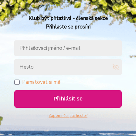
Klub být přitažlivá - členská sekce
Přihlaste se prosím
Pamatovat si mě
Přihlásit se
Zapomněli jste heslo?