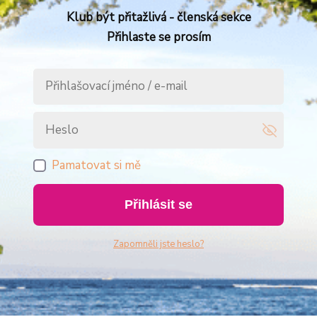
Klub být přitažlivá - členská sekce
Přihlaste se prosím
Pamatovat si mě
Přihlásit se
Zapomněli jste heslo?