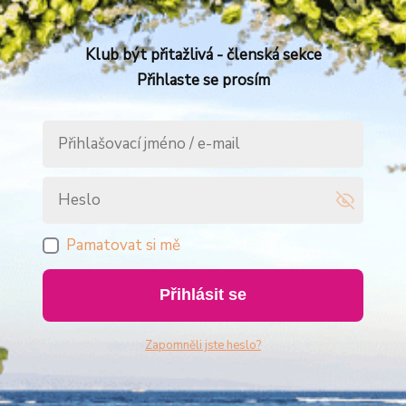
Klub být přitažlivá - členská sekce
Přihlaste se prosím
Pamatovat si mě
Přihlásit se
Zapomněli jste heslo?