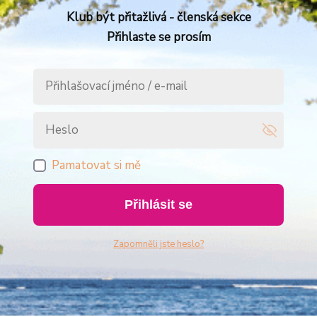
Klub být přitažlivá - členská sekce
Přihlaste se prosím
Pamatovat si mě
Přihlásit se
Zapomněli jste heslo?