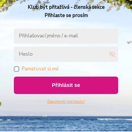
Klub být přitažlivá - členská sekce
Přihlaste se prosím
Pamatovat si mě
Přihlásit se
Zapomněli jste heslo?