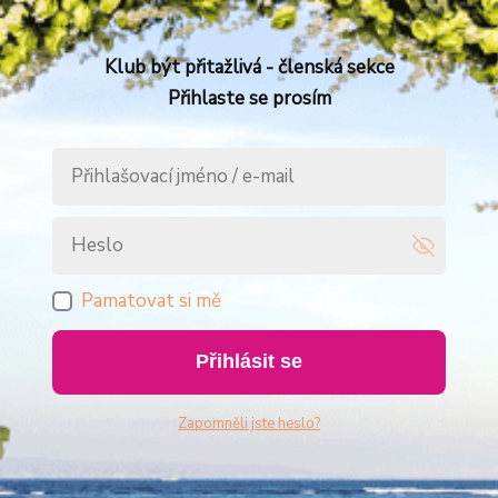
Klub být přitažlivá - členská sekce
Přihlaste se prosím
Pamatovat si mě
Přihlásit se
Zapomněli jste heslo?