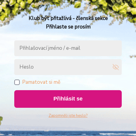
Klub být přitažlivá - členská sekce
Přihlaste se prosím
Pamatovat si mě
Přihlásit se
Zapomněli jste heslo?