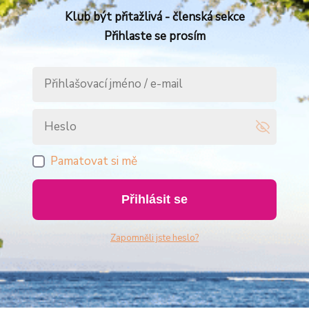
Klub být přitažlivá - členská sekce
Přihlaste se prosím
Pamatovat si mě
Přihlásit se
Zapomněli jste heslo?