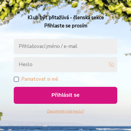
Klub být přitažlivá - členská sekce
Přihlaste se prosím
Pamatovat si mě
Přihlásit se
Zapomněli jste heslo?