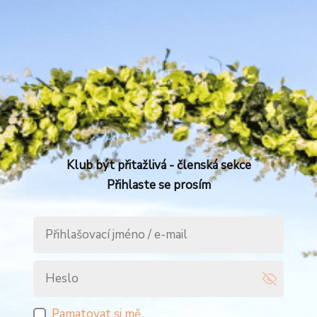
Klub být přitažlivá - členská sekce
Přihlaste se prosím
Pamatovat si mě